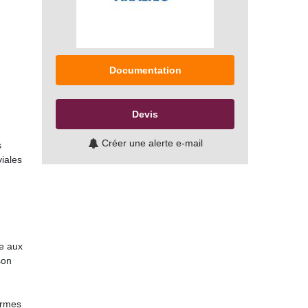
Documentation
Devis
Créer une alerte e-mail
s
viales
ue aux
son
ormes