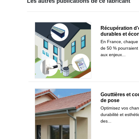
Les autres publications de ce fabricant
Récupération d'e
durables et éc
En France, chaque 
de 50 % pourraient 
aux enjeux...
Gouttières et cou
de pose
Optimisez vos chant
durabilité et esthé
des...