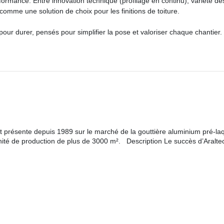
formance. Entre innovation technique (profilage en continu), variété de
omme une solution de choix pour les finitions de toiture.
pour durer, pensés pour simplifier la pose et valoriser chaque chantier.
st présente depuis 1989 sur le marché de la gouttière aluminium pré-la
nité de production de plus de 3000 m². Description Le succès d’Araltec