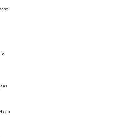
opose
 la
ages
els du