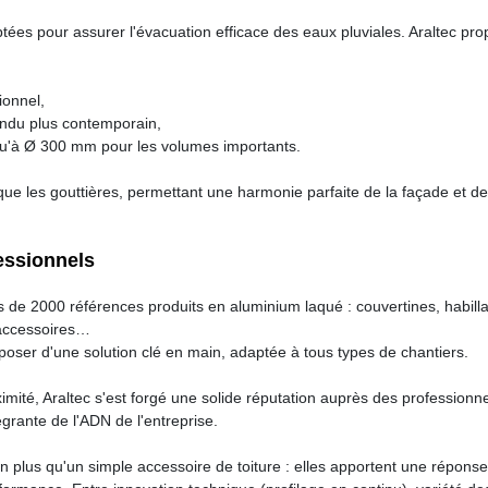
ées pour assurer l'évacuation efficace des eaux pluviales. Araltec pr
ionnel,
endu plus contemporain,
qu'à Ø 300 mm pour les volumes importants.
e les gouttières, permettant une harmonie parfaite de la façade et de
essionnels
s de 2000 références produits en aluminium laqué : couvertines, habill
, accessoires…
poser d'une solution clé en main, adaptée à tous types de chantiers.
ximité, Araltec s'est forgé une solide réputation auprès des professionn
ntégrante de l'ADN de l'entreprise.
n plus qu'un simple accessoire de toiture : elles apportent une réponse