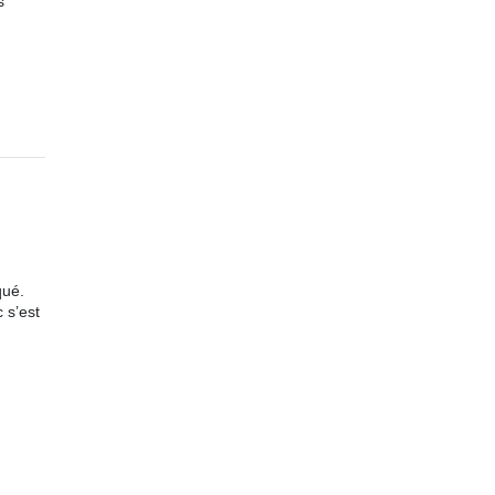
s
qué.
 s’est