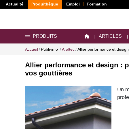
Actualité
Produithèque
Emploi
Formation
ARTICLES
PRODUITS
Accueil
Publi-info
Araltec
Allier performance et design
Allier performance et design : 
vos gouttières
Un ma
profe