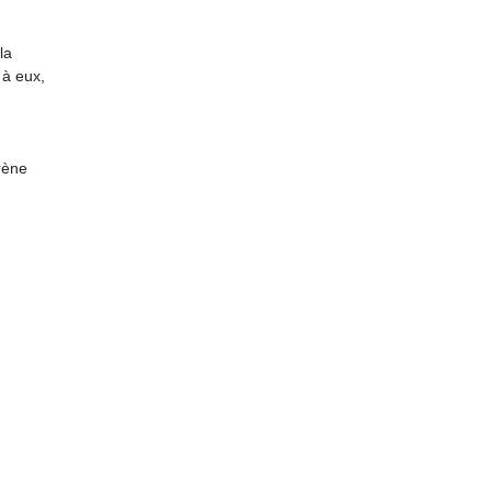
la
 à eux,
rène