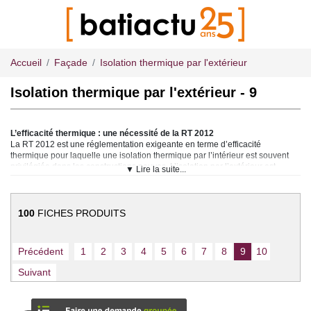
Accueil
Façade
Isolation thermique par l'extérieur
Isolation thermique par l'extérieur - 9
L’efficacité thermique : une nécessité de la RT 2012
La RT 2012 est une réglementation exigeante en terme d’efficacité
thermique pour laquelle une isolation thermique par l’intérieur est souvent
privilégiée dans les constructions neuves. L’isolation par l’extérieur est
▼ Lire la suite...
préférée dans les rénovations car elle permet à la fois d’améliorer la
performance thermique du bâtiment et d’en assurer la réfection.
Choisir les bons matériaux
100
FICHES PRODUITS
L’isolation thermique par l’extérieur concerne l’ensemble du bâtiment : murs,
sols, plafond, toit et ouverture. Pour les murs et plus généralement toutes les
surfaces, elle pourra passer par l’utilisation de mortier, d’enduit de parement
Précédent
1
2
3
4
5
6
7
8
9
10
à base de résine, de silicate, d’enduit minéral, enduit étanche, etc. La pose
de bardage est également une solution performante pour préserver
Suivant
l’efficacité thermique et contribue par ailleurs à embellir le bâtiment.
Placo mur, briques de structure, plaques de polystyrène apporteront un