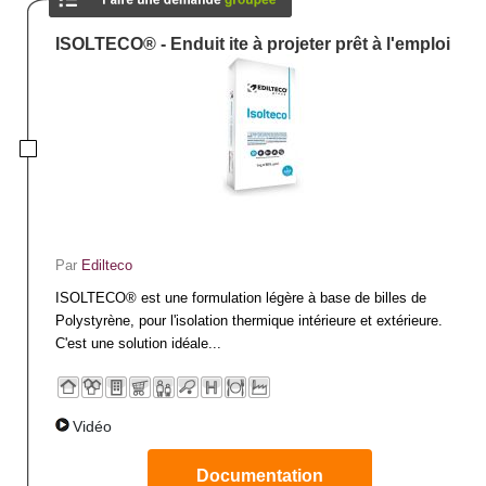
confort thermique évident, de même que les panneaux d’isolation thermique
qui pourront être utilisés pour les parois comme les plafonds, toitures
inclinées ou toitures terrasse.
ISOLTECO® - Enduit ite à projeter prêt à l'emploi
Eviter les fuites d’air
Sur le toit, le choix du lanterneau devra se porter sur un modèle garantissant
une bonne étanchéité de façon à minimiser les fuites d’air et à préserver
l’efficacité thermique. L’isolation de l’enveloppe du bâtiment sera assurée
par la pose de rupteurs de ponts thermiques mais aussi par l’utilisation de
vitrages et volets appropriés afin d’assurer l’étanchéité au niveau des
ouvertures et de contrôler la perméabilité à l’air.
Par
Edilteco
ISOLTECO® est une formulation légère à base de billes de
Polystyrène, pour l'isolation thermique intérieure et extérieure.
C'est une solution idéale...
Vidéo
Documentation