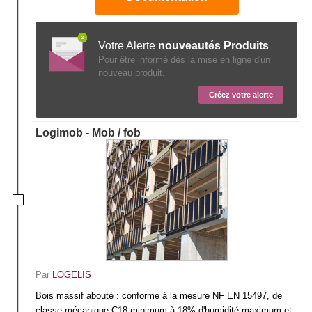
Votre Alerte
nouveautés Produits
Pour être informé dès la mise en ligne d'un
nouveau produit.
Créez votre alerte
Logimob - Mob / fob
Par
LOGELIS
Bois massif abouté : conforme à la mesure NF EN 15497, de
classe mécanique C18 minimum à 18% d'humidité maximum et