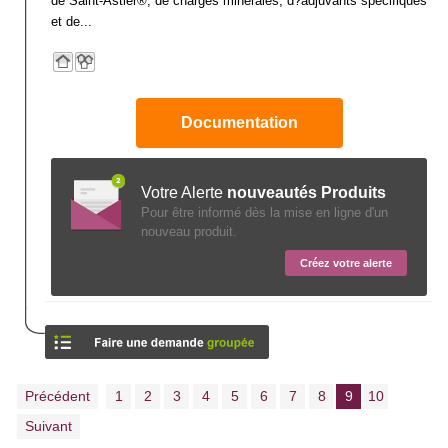
de Saint-Astier®, de charges minérales, d?adjuvants spécifiques
et de...
Documentation
Votre Alerte
nouveautés Produits
Pour être informé dès la mise en ligne d'un
nouveau produit.
Créez votre alerte
Précédent
1
2
3
4
5
6
7
8
9
10
Suivant