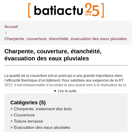
Accueil
Charpente, couverture, étanchéité, évacuation des eaux pluviales
Charpente, couverture, étanchéité,
évacuation des eaux pluviales
La qualité de la couverture est un point qui a une grande importance dans
l’efficacité thermique d’un bâtiment. Pour satisfaire aux exigences de la RT
2012, il est indispensable d’accorder le plus grand soin à la réalisation de la
toiture et de sa charpente, d’optimiser son étanchéité et de l’entretenir pour
▼ Lire la suite...
lui permettre de conserver ses qualités thermiques dans le temps.
Catégories (5)
Protéger de l’eau et des insectes
> Charpente, traitement des bois
Au niveau de la toiture et de la charpente, deux ennemis sont à combattre :
l’eau et es termites. Il est possible de protéger toutes les parties boisées du
> Couverture
bâtiment contre les insectes xylophages grâce à des barrières anti-termites
> Toiture terrasse
respectueuses de l’environnement conformément aux nouvelles
> Evacuation des eaux pluviales
règlementations. En ce qui concerne l’eau, la toiture comme la charpente