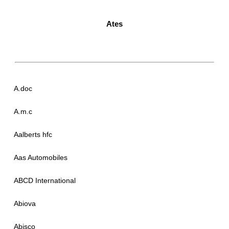
Ates
A.doc
A.m.c
Aalberts hfc
Aas Automobiles
ABCD International
Abiova
Abisco