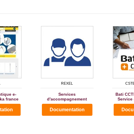
A
REXEL
CSTB
tique e-
Services
Bati CCTP
a france
d'accompagnement
Service 
ation
Documentation
Docu