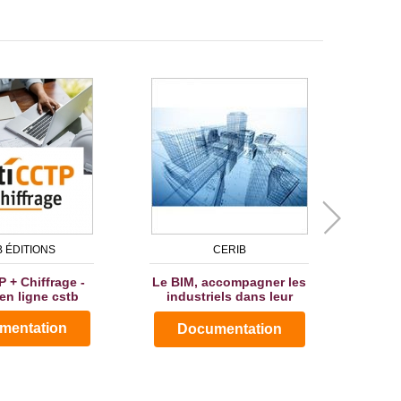
 ÉDITIONS
CERIB
ORI
 + Chiffrage -
Le BIM, accompagner les
Onay
en ligne cstb
industriels dans leur
de
intégration du BIM -...
mentation
Documentation
D