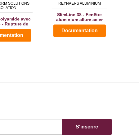
ORM SOLUTIONS
REYNAERS ALUMINIUM
SOLATION
SlimLine 38 - Fenêtre
Baie 
polyamide avec
aluminium allure acier
Coul
 - Rupture de
 thermique
Documentation
D
mentation
S'inscrire