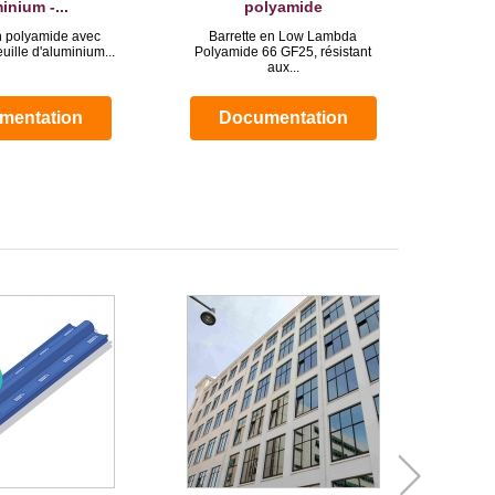
inium -...
polyamide
n polyamide avec
Barrette en Low Lambda
Barret
euille d'aluminium...
Polyamide 66 GF25, résistant
po
aux...
mentation
Documentation
D