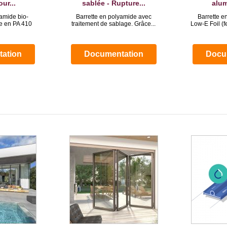
ur...
sablée - Rupture...
alum
yamide bio-
Barrette en polyamide avec
Barrette e
le en PA 410
traitement de sablage. Grâce...
Low-E Foil (f
ation
Documentation
Docu