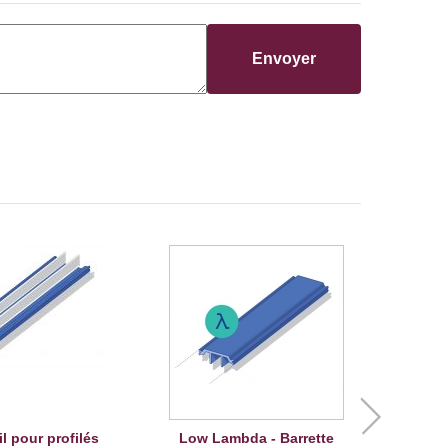
Envoyer
l pour profilés
Low Lambda - Barrette
B