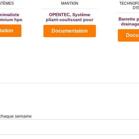
STÈMES
MANTION
TECHNOF
D'I
nimaliste
OPENTEC, Système
Barrette 
inium hpe
pliant-coulissant pour
drainage
baie vitrée - Large baie...
pont
ation
Documentation
Docu
 chaque semaine