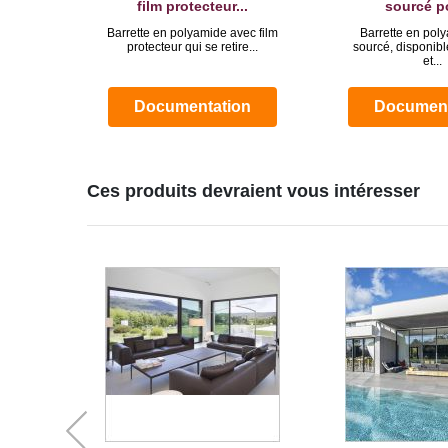
film protecteur...
sourcé po
Barrette en polyamide avec film
Barrette en pol
protecteur qui se retire...
sourcé, disponib
et...
Documentation
Document
Ces produits devraient vous intéresser