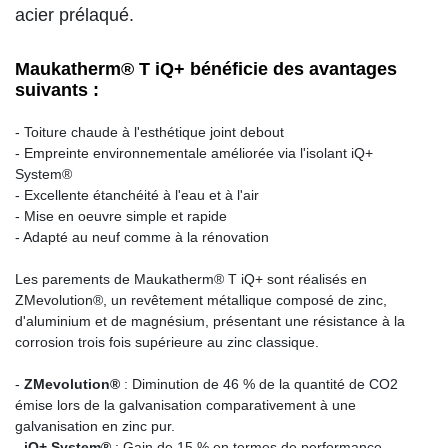
acier prélaqué.
Maukatherm® T iQ+ bénéficie des avantages
suivants :
- Toiture chaude à l'esthétique joint debout
- Empreinte environnementale améliorée via l'isolant iQ+
System®
- Excellente étanchéité à l'eau et à l'air
- Mise en oeuvre simple et rapide
- Adapté au neuf comme à la rénovation
Les parements de Maukatherm® T iQ+ sont réalisés en
ZMevolution®, un revêtement métallique composé de zinc,
d'aluminium et de magnésium, présentant une résistance à la
corrosion trois fois supérieure au zinc classique.
-
ZMevolution®
: Diminution de 46 % de la quantité de CO2
émise lors de la galvanisation comparativement à une
galvanisation en zinc pur.
-
iQ+ System®
: Gain de 15 % en termes de performance