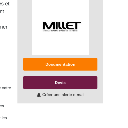
es et
nt
rmer
Documentation
,
Devis
 votre
Créer une alerte e-mail
ces
 les