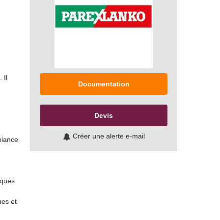
 Il
Documentation
Devis
Créer une alerte e-mail
biance
iques
ues et