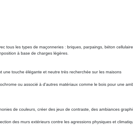
c tous les types de maçonneries : briques, parpaings, béton cellulaire.
composition à base de charges légères.
ent une touche élégante et neutre très recherchée sur les maisons
onochrome ou associé à d'autres matériaux comme le bois pour une am
armonies de couleurs, créer des jeux de contraste, des ambiances graph
ection des murs extérieurs contre les agressions physiques et climatiq