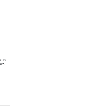
de au
nko,