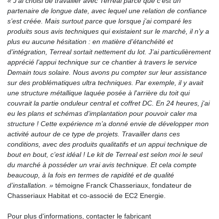
« J’ai choisi de travailler avec Terreal parce que c’est un
partenaire de longue date, avec lequel une relation de confiance
s’est créée. Mais surtout parce que lorsque j’ai comparé les
produits sous avis techniques qui existaient sur le marché, il n’y a
plus eu aucune hésitation : en matière d’étanchéité et
d’intégration, Terreal sortait nettement du lot. J’ai particulièrement
apprécié l’appui technique sur ce chantier à travers le service
Demain tous solaire. Nous avons pu compter sur leur assistance
sur des problématiques ultra techniques. Par exemple, il y avait
une structure métallique laquée posée à l'arrière du toit qui
couvrait la partie onduleur central et coffret DC. En 24 heures, j'ai
eu les plans et schémas d'implantation pour pouvoir caler ma
structure ! Cette expérience m’a donné envie de développer mon
activité autour de ce type de projets. Travailler dans ces
conditions, avec des produits qualitatifs et un appui technique de
bout en bout, c’est idéal ! Le kit de Terreal est selon moi le seul
du marché à posséder un vrai avis technique. Et cela compte
beaucoup, à la fois en termes de rapidité et de qualité
d’installation. »
témoigne Franck Chasseriaux, fondateur de
Chasseriaux Habitat et co-associé de EC2 Energie.
Pour plus d'informations,
contacter le fabricant