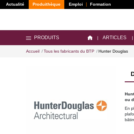
Actualité
Produithèque
Emploi
Formation
ARTICLES
PRODUITS
Accueil
Tous les fabricants du BTP
Hunter Douglas
D
Hunt
ou d
En p
plaf
bâtim