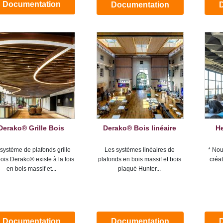
Documentation
Documentation
Derako® Grille Bois
Derako® Bois linéaire
He
système de plafonds grille
Les systèmes linéaires de
* Nou
ois Derako® existe à la fois
plafonds en bois massif et bois
créat
en bois massif et...
plaqué Hunter...
Documentation
Documentation