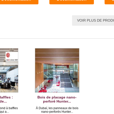
VOIR PLUS DE PROD
affles :
Bois de placage nano-
de...
perforé Hunter...
ond à baffles
À Dubaï, les panneaux de bois
ui a...
nano-perforés Hunter...