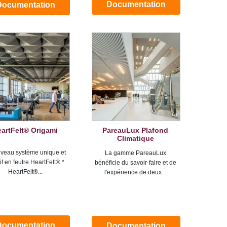
Documentation
Documentation
artFelt® Origami
PareauLux Plafond
Climatique
veau système unique et
La gamme PareauLux
if en feutre HeartFelt® *
bénéficie du savoir-faire et de
HeartFelt®...
l'expérience de deux...
Documentation
Documentation