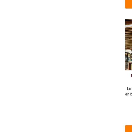
Le 
en b