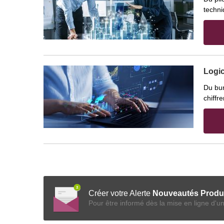
techni
Logic
Du bur
chiffr
Créer votre Alerte
Nouveautés Produ
Pour être informé dès la mise en ligne d'u