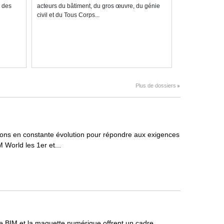
e des
acteurs du bâtiment, du gros œuvre, du génie
civil et du Tous Corps...
Plus de dossiers
tions en constante évolution pour répondre aux exigences
 World les 1er et...
, le BIM et la maquette numérique offrent un cadre