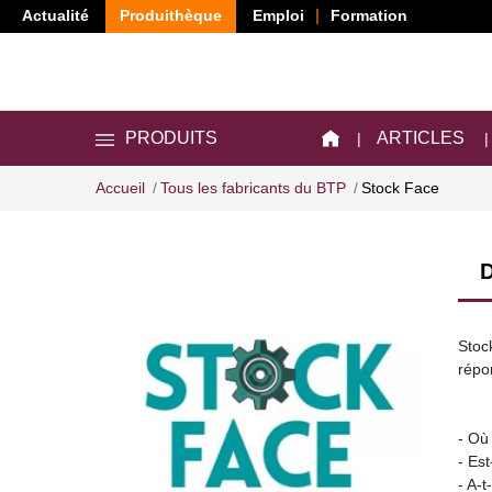
Actualité
Produithèque
Emploi
Formation
ARTICLES
PRODUITS
Accueil
Tous les fabricants du BTP
Stock Face
D
Stoc
répo
- Où
- Est
- A-t