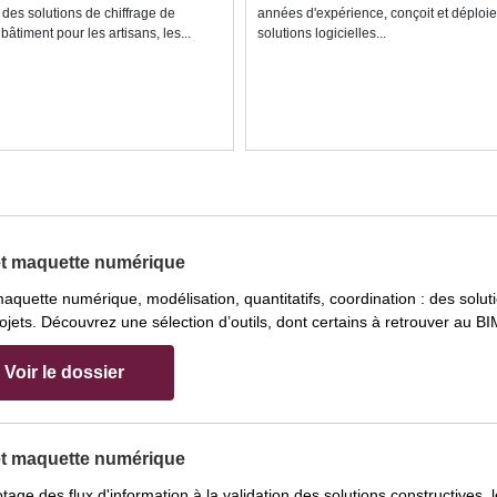
 des solutions de chiffrage de
années d'expérience, conçoit et déploi
bâtiment pour les artisans, les...
solutions logicielles...
et maquette numérique
aquette numérique, modélisation, quantitatifs, coordination : des solu
ojets. Découvrez une sélection d’outils, dont certains à retrouver au BIM
Voir le dossier
et maquette numérique
otage des flux d'information à la validation des solutions constructives