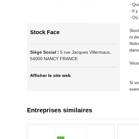
- Qui
- Il 
- Où 
Stoc
Stock Face
ni d
Notr
dans
Siège Social :
5 rue Jacques Villermaux
,
54000
NANCY
FRANCE
Vous 
Afficher le site web
Si v
exemp
Entreprises similaires