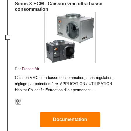
pour assurer l’extraction de l’air.
Sirius X ECM - Caisson vmc ultra basse
La tourelle se positionne en toiture et se raccorde par en dessous par une
consommation
gaine qui traverse le toit. Moins onéreuse et plus simple à installer, elle ne
permet pas de modification ou réglage de débit ou de pression, à moins de
rajouter un variateur de fréquence, ce qui en augmente le coût.
Le caisson : intérieur ou extérieur au choix
Le caisson peut être positionné en extérieur ou en intérieur dans un faux
plafond. Plus souple de fonctionnement et d’entretien car démontable, il est
facilement paramétrable et autorise le réglage de débit et de pression,
permettant de le choisir en fonction du bâtiment à équiper. S’il nécessite un
budget plus important, il offre également une très large gamme de modèles
dont certains à très basse consommation électrique, et un éventail de débit
d’air de 1400 à 32000 m3/h pour s’adapter à chaque situation.
Par
France Air
Caisson VMC ultra basse consommation, sans régulation,
réglage par potentiomètre. APPLICATION / UTILISATION
Habitat Collectif : Extraction d' air permanent...
Documentation