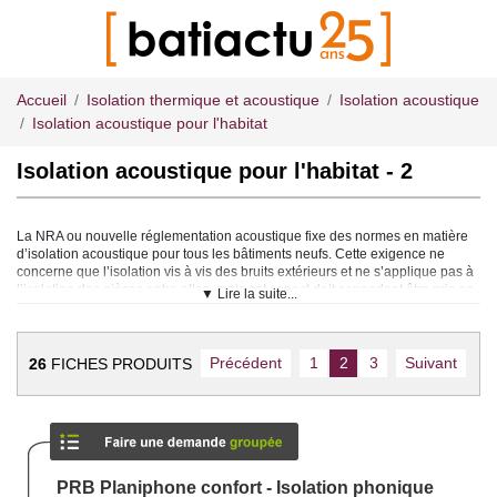
Accueil
Isolation thermique et acoustique
Isolation acoustique
Isolation acoustique pour l'habitat
Isolation acoustique pour l'habitat - 2
La NRA ou nouvelle réglementation acoustique fixe des normes en matière
d’isolation acoustique pour tous les bâtiments neufs. Cette exigence ne
concerne que l’isolation vis à vis des bruits extérieurs et ne s’applique pas à
l’isolation des pièces entre elles, mais cet aspect doit cependant être pris en
▼ Lire la suite...
compte pour assurer le confort de vie des occupants de l’habitation.
Isolation contre les bruits extérieurs
Précédent
1
2
3
Suivant
26
FICHES PRODUITS
L’isolation vis à vis des bruits extérieurs dépend essentiellement de
l’environnement dans lequel se trouve l’habitation. Trafic aérien ou routier,
école, autoroute, voie ferrée : autant de sources de bruits importantes qui
peuvent nécessiter une isolation spécifique.
L’isolation phonique est réalisée par l’utilisation de briques, laine de verre ou
isolants divers, au niveau de la façade dont le point faible reste les
ouvertures. Ce sont sur les fenêtres que l’effort maximal d’isolation devra être
PRB Planiphone confort - Isolation phonique