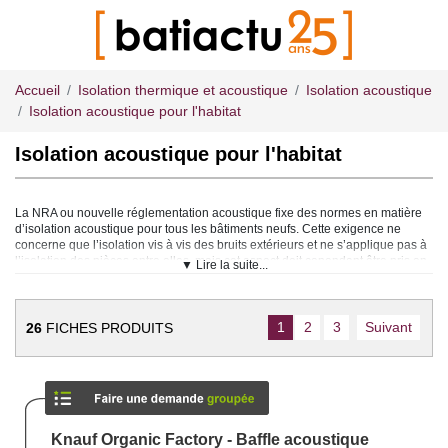
Accueil
Isolation thermique et acoustique
Isolation acoustique
Isolation acoustique pour l'habitat
Isolation acoustique pour l'habitat
La NRA ou nouvelle réglementation acoustique fixe des normes en matière
d’isolation acoustique pour tous les bâtiments neufs. Cette exigence ne
concerne que l’isolation vis à vis des bruits extérieurs et ne s’applique pas à
l’isolation des pièces entre elles, mais cet aspect doit cependant être pris en
▼ Lire la suite...
compte pour assurer le confort de vie des occupants de l’habitation.
Isolation contre les bruits extérieurs
1
2
3
Suivant
26
FICHES PRODUITS
L’isolation vis à vis des bruits extérieurs dépend essentiellement de
l’environnement dans lequel se trouve l’habitation. Trafic aérien ou routier,
école, autoroute, voie ferrée : autant de sources de bruits importantes qui
peuvent nécessiter une isolation spécifique.
L’isolation phonique est réalisée par l’utilisation de briques, laine de verre ou
isolants divers, au niveau de la façade dont le point faible reste les
ouvertures. Ce sont sur les fenêtres que l’effort maximal d’isolation devra être
Knauf Organic Factory - Baffle acoustique