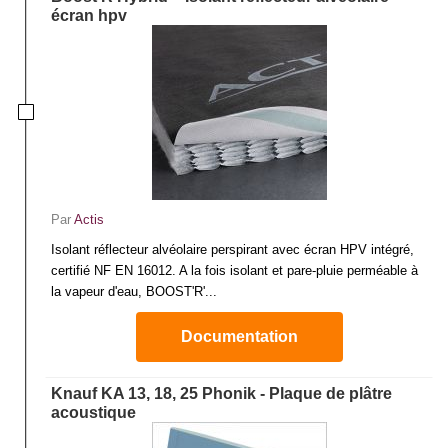
Pour réaliser l’ensemble des travaux d’isolation acoustiques nécessaires
écran hpv
pour un habitat, vous trouverez ci-après des matériaux de qualité dédiés à
un usage professionnel.
Par
Actis
Isolant réflecteur alvéolaire perspirant avec écran HPV intégré,
certifié NF EN 16012. A la fois isolant et pare-pluie perméable à
la vapeur d'eau, BOOST'R'...
Documentation
Knauf KA 13, 18, 25 Phonik - Plaque de plâtre
acoustique