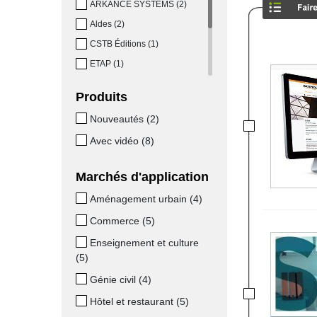
ARKANCE SYSTEMS (2)
2D et 3D
Dernier domaine dans lequel les logiciels de calcul peuvent faire d
Aldes (2)
des projections en deux ou trois dimensions, pour gérer et planifier
CSTB Éditions (1)
ETAP (1)
Herculepro (2)
Produits
Kelvin Technologies (1)
Nouveautés (2)
Perrenoud (1)
Avec vidéo (8)
TRACE SOFTWARE (2)
Traceocad (2)
Marchés d'application
Zw France (1)
Aménagement urbain (4)
Commerce (5)
Enseignement et culture
(5)
Génie civil (4)
Hôtel et restaurant (5)