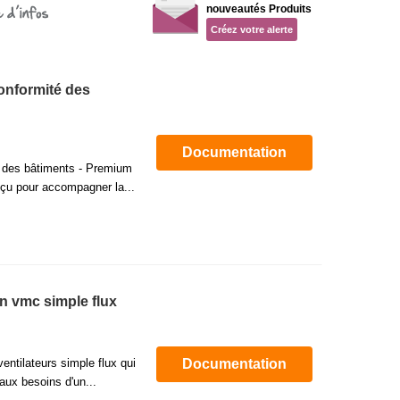
nouveautés Produits
 l’expertise des logiciels de CAO, vous obtenez à partir des métrés
Créez votre alerte
onformité des
Documentation
é des bâtiments - Premium
nçu pour accompagner la...
on vmc simple flux
ventilateurs simple flux qui
Documentation
aux besoins d'un...