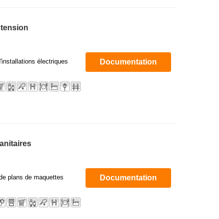
 tension
nstallations électriques
Documentation
anitaires
 de plans de maquettes
Documentation