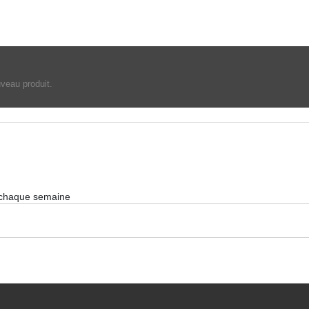
uveau produit.
 chaque semaine