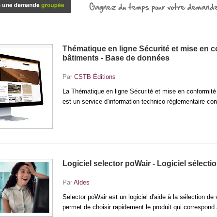
es merveilles et vous simplifier grandement le travail : les plans 2D et 3D. Grâce à
 efficacement les travaux à réaliser.
Thématique en ligne Sécurité et mise en c
bâtiments - Base de données
Par
CSTB Éditions
La Thématique en ligne Sécurité et mise en conformit
est un service d'information technico-réglementaire co
Logiciel selector poWair - Logiciel sélecti
Par
Aldes
Selector poWair est un logiciel d'aide à la sélection de 
permet de choisir rapidement le produit qui correspond 