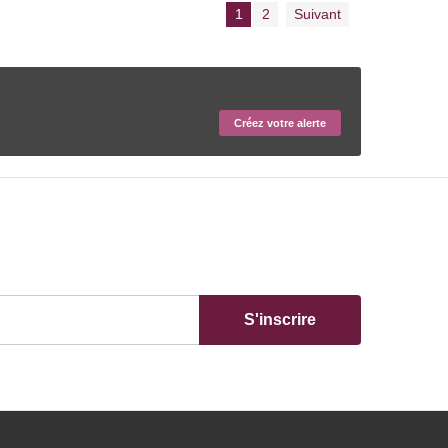
1
2
Suivant
Créez votre alerte
S'inscrire