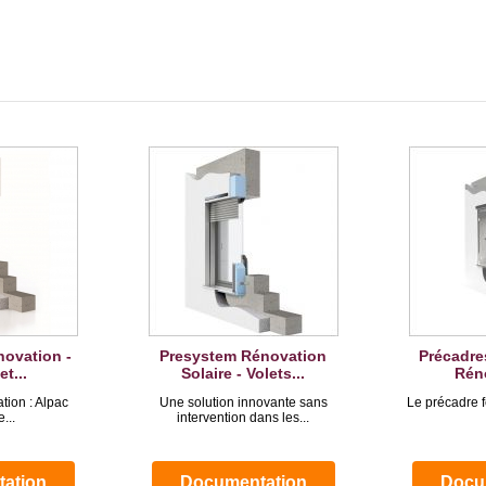
ovation -
Presystem Rénovation
Précadr
t...
Solaire - Volets...
Réno
tion : Alpac
Une solution innovante sans
Le précadre f
...
intervention dans les...
ation
Documentation
Docu