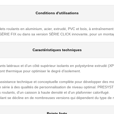
Conditions d'utilisations
ets roulants en aluminium, acier, extrudé, PVC et bois, à entraînement
e SÉRIE FIX ou dans sa version SÉRIE CLICK innovante, pour un montage 
Caractéristiques techniques
ants latéraux et d’un côté supérieur isolants en polystyrène extrudé (XP
ont thermique pour optimiser le degré d'isolement.
 assistance technique et conceptuelle complète pour développer des mo
n série à des qualités de personnalisation de niveau optimal. PRESYST
s roulants, d'un caisson à haute densité et d'un plafonnier calorifugé.
nt se décline en de nombreuses versions qui dépendent du type de ma
Points forts