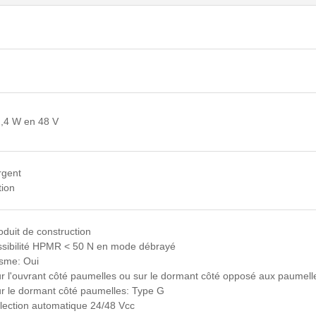
2,4 W en 48 V
rgent
tion
duit de construction
ssibilité HPMR < 50 N en mode débrayé
isme: Oui
ur l'ouvrant côté paumelles ou sur le dormant côté opposé aux paumell
ur le dormant côté paumelles: Type G
élection automatique 24/48 Vcc