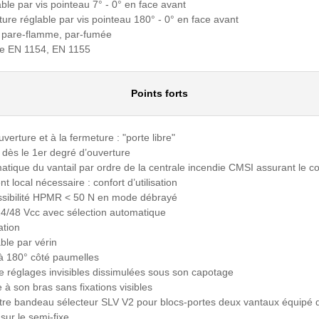
able par vis pointeau 7° - 0° en face avant
ture réglable par vis pointeau 180° - 0° en face avant
, pare-flamme, par-fumée
me EN 1154, EN 1155
Points forts
ouverture et à la fermeture : "porte libre"
 dès le 1er degré d’ouverture
atique du vantail par ordre de la centrale incendie CMSI assurant le 
 local nécessaire : confort d’utilisation
ssibilité HPMR < 50 N en mode débrayé
24/48 Vcc avec sélection automatique
ation
ble par vérin
’à 180° côté paumelles
 de réglages invisibles dissimulées sous son capotage
 à son bras sans fixations visibles
tre bandeau sélecteur SLV V2 pour blocs-portes deux vantaux équipé d
ur le semi-fixe