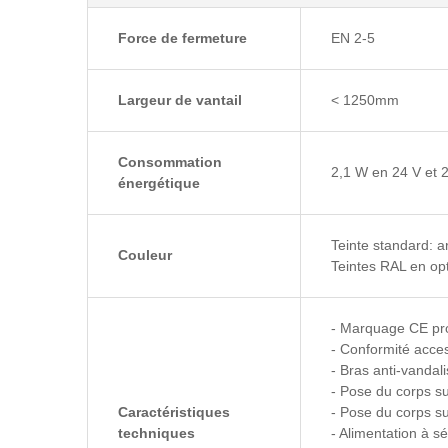
Force de fermeture
EN 2-5
Largeur de vantail
< 1250mm
Consommation
2,1 W en 24 V et 
énergétique
Teinte standard: a
Couleur
Teintes RAL en op
- Marquage CE pro
- Conformité acce
- Bras anti-vandal
- Pose du corps s
Caractéristiques
- Pose du corps s
techniques
- Alimentation à s