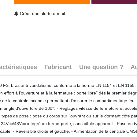
Créer une alerte e-mail
actéristiques
Fabricant
Une question ?
Au
FS, bras anti-vandalisme, conforme à la norme EN 1154 et EN 1155, ce
fort à l'ouverture et à la fermeture : porte libre" dès le premier deg
 de la centrale incendie permettant d'assurer le compartimentage feu. 
angle d'ouverture de 180°. - Réglages vitesse de fermeture et accélér
- 3 types de pose : pose du corps sur l'ouvrant ou sur le dormant côté 
 24Vcc/48Vcc intégré au ferme-porte, sans câble apparent - Pose en ty
câble. - Réversible droite et gauche. - Alimentation de la centrale CMS