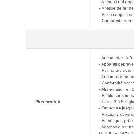
- A-coup final régl
- Vitesse de ferme
- Porte coupe-feu
- Conformité nor
- Aucun effort à l’
- Appareil débrayé
- Fermeture autom
- Aucun réarmement
- Conformité acce
- Alimentation en 
- Faible consomm
Plus produit
- Force 2 à 5 régla
- Ouverture jusqu
- Fixations et vis
- Esthétique, grâce
- Adaptable sur no
GR400 ou GR500 s