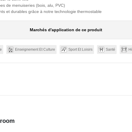
pes de menuiseries (bois, alu, PVC)
nts et durables grâce à notre technologie thermostable
Marchés d'application de ce produit
e
Enseignement Et Culture
Sport Et Loisirs
Santé
Hô
Groom