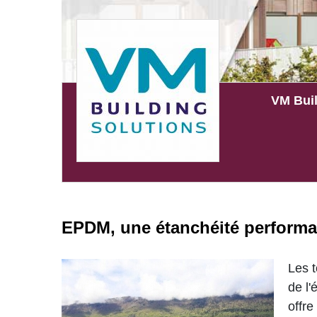
VM Buil
EPDM, une étanchéité performan
Les t
de l'
offr