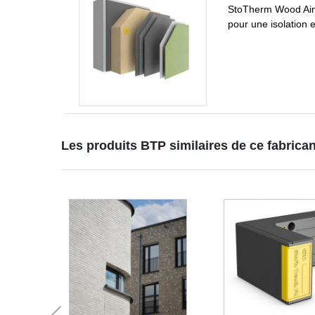
StoTherm Wood AimS 
pour une isolation 
Les produits BTP similaires de ce fabrican