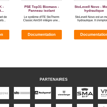
K -
PSE Top31 Biomass -
StoLevell Novo - Mo
...
Panneau isolant
hydraulique
et de
Le système d'ITE StoTherm
StoLevell Novo est un mo
ts...
Classic AimS® intègre une...
hydraulique. Il s'emploi
on
Documentation
Documentatio
PARTENAIRES