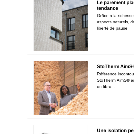
Le parement plaq
tendance
Grâce à la richess
aspects naturels, d
liberté de pause.
StoTherm AimS® 
Référence incontour
StoTherm AimS® est 
en fibre...
Une isolation pe