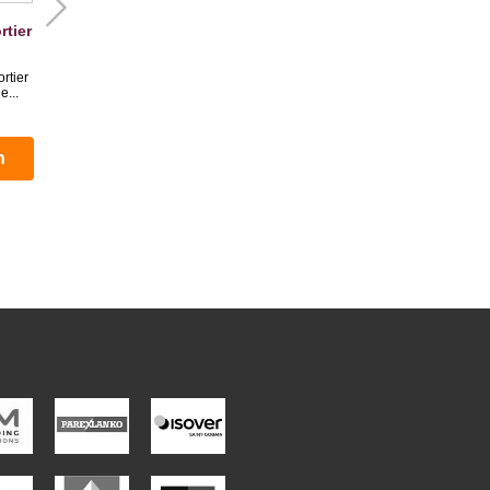
rtier
StoScan - Capture et
Stolit® QS - Enduit 
analyse 3d de...
finition
rtier
Sécurisez et optimisez vos
Stolit QS est un enduit 
e...
projets de rénovation de...
finition applicable sur...
n
Documentation
Documentation