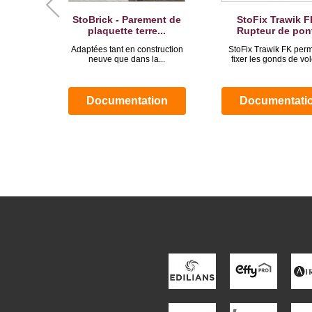
StoBrick - Parement de
StoFix Trawik F
plaquette terre...
Rupteur de pont
Adaptées tant en construction
StoFix Trawik FK perm
neuve que dans la...
fixer les gonds de vole
Documentation
Documentati