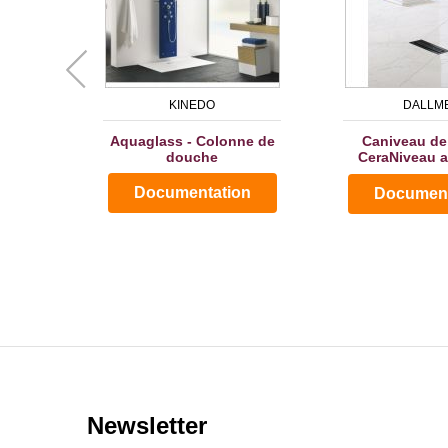
KINEDO
DALLM
Aquaglass - Colonne de
Caniveau de
douche
CeraNiveau a
poli - Sani
Documentation
Document
Newsletter