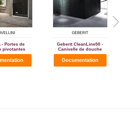
VELLINI
GEBERIT
- Portes de
Geberit CleanLine50 -
Co
 pivotantes
Canivelle de douche
auto
-
mentation
Documentation
D