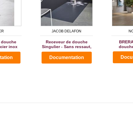
ER
JACOB DELAFON
NO
 douche
Receveur de douche
BRERA 
cier inox
Singulier - Sans ressaut,
douche
taires
cértifié atex,...
Docu
ation
Documentation