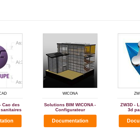
CAD
WICONA
ZW
 Cao des
Solutions BIM WICONA -
ZW3D - L
 sanitaires
Configurateur
3d pa
ation
Documentation
Docu